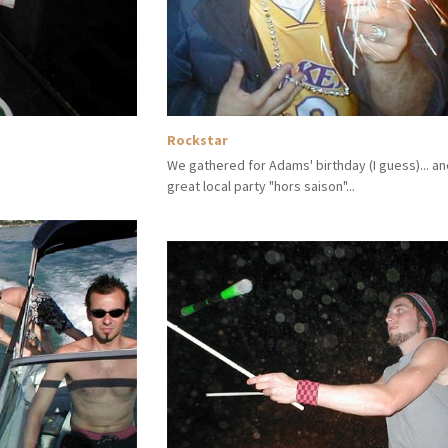
Rockstar
We gathered for Adams' birthday (I guess)... a
great local party "hors saison"...